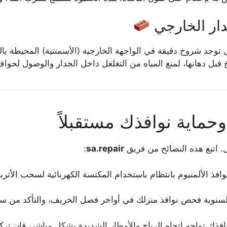
بل توجد شروخ دقيقة في الواجهة الخارجية (الأسمنتية) المحيط
بل دهانها، لمنع المياه من التغلغل داخل الجدار والوصول لحواف 
وحماية نوافذك مستقبلاً
ال. اتبع هذه النصائح من فريق
sa.repair
:
فذ الألمنيوم بانتظام باستخدام المكنسة الكهربائية لسحب الأت
سنوية فحص نوافذ منزلك في أواخر فصل الخريف، والتأكد من سلا
افذك تواجه اتجاه الرياح والأمطار الشديدة بشكل مباشر، فإن ت