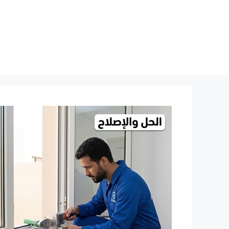
نتقل
لى
لمحتوى