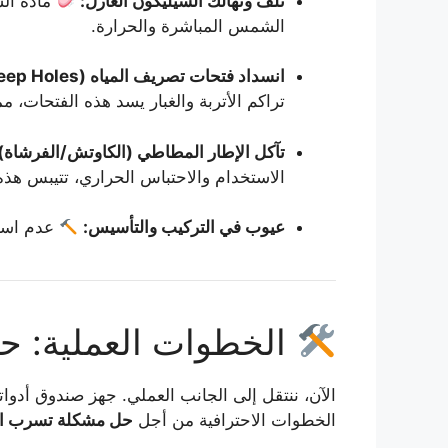
تلف وتهالك السيليكون العازل:
مادة الس
الشمس المباشرة والحرارة.
انسداد فتحات تصريف المياه (Weep Holes):
تراكم الأتربة والغبار يسد هذه الفتحات، 
تآكل الإطار المطاطي (الكاوتش/الفرشاة)
الاستخدام والاحتباس الحراري، تتيبس هذه 
عيوب في التركيب والتأسيس:
عدم استوا
الخطوات العملية: ح
الآن، ننتقل إلى الجانب العملي. جهز صندوق أد
الخطوات الاحترافية من أجل
حل مشكلة تسرب الم