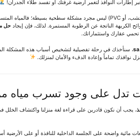
بر إطارات النوافذ لتغمر أرضية غرفتك أو تفسد طلاء الجدران!
دخول المياه من الشبابيك (سواء كانت ألمنيوم، خشب، أو PVC) ليس مجرد مشكلة سط
ح الكريهة الناتجة عن الرطوبة المستمرة. لذلك، فإن إيجاد
حل مش
ي تحمي عقارك واستثماراتك.
sa
، سنأخذك في رحلة تفصيلية لتشخيص أسباب هذه المشكلة المزع
ل نوافذك تماماً وإعادة الدفء والأمان لمنزلك.
ات تدل على وجود تسرب مياه من
ذ
، يجب أن نكون قادرين على قراءة لغة منزلنا واكتشاف الخلل في 
ت مائية واضحة على الجلسة الداخلية للنافذة أو على الأرضية أس