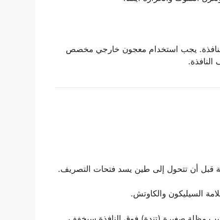
ة بالنافذة. يجب استخدام معجون خارجي مخصص
النافذة.
ربة قبل أن تتحول إلى طين يسد فتحات التصريف.
مة السيليكون والكاوتش.
ركيب مظلة صغيرة (تندة) فوق النافذة سيخفف