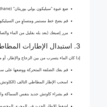
ضع عبوة “سيليكون بولي يوريثان” (Polyurethane) أو سيليكون عالي الجودة مقاوم لأشعة الشمس والمياه في مسدس الحقن.
قم بضخ خط مستمر ومتساوٍ من السيليكون ل
مرر إصبعك (بعد بله بقليل من الماء والصابو
3. استبدال الإطارات المطاطية والفرشاة (الكاوتش)
إذا كان الماء يتسرب من بين الزجاج والإطار، أو 
قم بفك الضلفة المتحركة ووضعها على سط
اسحب الإطار المطاطي التالف (الكاوتش)
قم بشراء كاوتش جديد بنفس السماكة وال
اضغط الإطار الجديد في المجرى المخصص ل