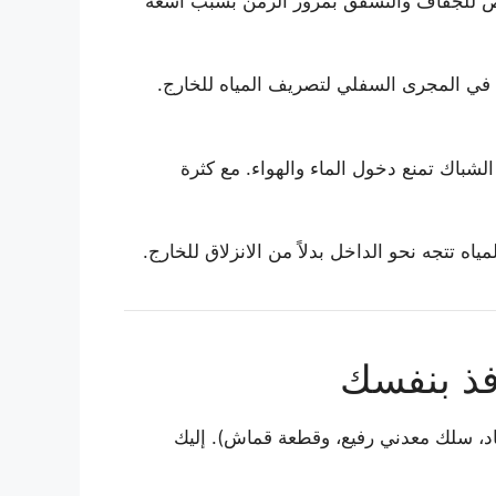
عرض للجفاف والتشقق بمرور الزمن بسبب أشعة
 بفتحات صغيرة في المجرى السفلي لتصريف المياه للخارج.
شباك تمنع دخول الماء والهواء. مع كثرة
ه تتجه نحو الداخل بدلاً من الانزلاق للخارج.
فذ بنفسك
د، سلك معدني رفيع، وقطعة قماش). إليك