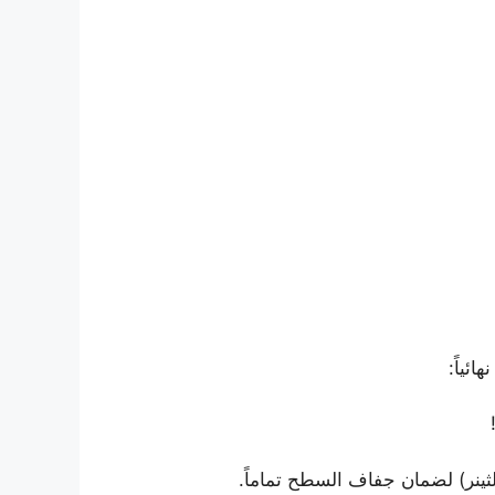
هائياً:
ثينر) لضمان جفاف السطح تماماً.