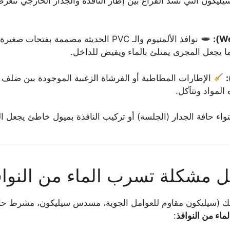
يليكون التي تسد الفراغ بين إطار النافذة والجدار الخارجي تت
نوافذ الألمنيوم والـ PVC الحديثة مصممة
مما يجعل المجرى يمتلئ بالماء ويفيض للداخل.
:
الإطارات المطاطية أو الفرشاة الزغبية الموجودة بين ضلف ال
المواد وتتآكل.
ء حافة الجدار (الجلسة) أو تركيب النافذة بميول خاطئ يجعل الميا
ل مشكلة تسرب الماء من النوا
واتك (سيليكون مقاوم للعوامل الجوية، مسدس سيليكون، مشرط حا
اء من النوافذ
: