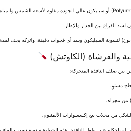
سد الفراغ بين الجدار والإطار.
ن) لتسوية السيليكون وسد أي فجوات دقيقة، واتركه يجف لمدة 24 ساعة.
من بين ضلف النافذة المتحركة:
ح مستوٍ.
 من مجراه.
شكل من محلات بيع إكسسوارات الألمنيوم.
ه بإحكام على طول النافذة. هذه الخطوة ستمنع تسرب الماء وتع