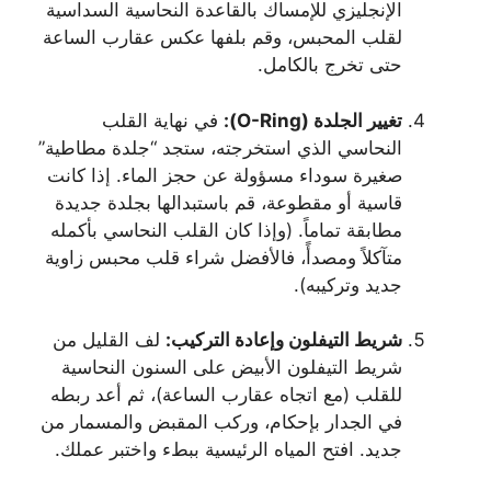
الإنجليزي للإمساك بالقاعدة النحاسية السداسية
لقلب المحبس، وقم بلفها عكس عقارب الساعة
حتى تخرج بالكامل.
تغيير الجلدة (O-Ring):
في نهاية القلب
النحاسي الذي استخرجته، ستجد “جلدة مطاطية”
صغيرة سوداء مسؤولة عن حجز الماء. إذا كانت
قاسية أو مقطوعة، قم باستبدالها بجلدة جديدة
مطابقة تماماً. (وإذا كان القلب النحاسي بأكمله
متآكلاً ومصدأً، فالأفضل شراء قلب محبس زاوية
جديد وتركيبه).
شريط التيفلون وإعادة التركيب:
لف القليل من
شريط التيفلون الأبيض على السنون النحاسية
للقلب (مع اتجاه عقارب الساعة)، ثم أعد ربطه
في الجدار بإحكام، وركب المقبض والمسمار من
جديد. افتح المياه الرئيسية ببطء واختبر عملك.