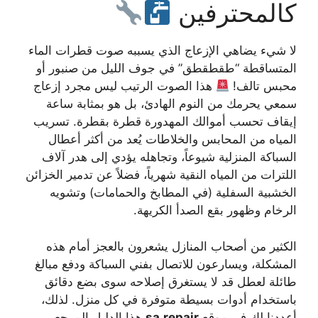
كالمحترفين
لا شيء يضاهي الإزعاج الذي يسببه صوت قطرات الماء
المتساقطة “طقطقطق” في جوف الليل من صنبور أو
محبس تالف!
هذا الصوت الرتيب ليس مجرد إزعاج
سمعي يحرمك من النوم الهادئ، بل هو بمثابة ساعة
إيقاف تحسب أموالك المهدورة قطرة بقطرة. تسريب
المياه من المحابس والخلاطات يُعد من أكثر أعطال
السباكة المنزلية شيوعاً، وتجاهله يؤدي إلى هدر آلاف
اللترات من المياه النقية شهرياً، فضلاً عن تدمير الخزائن
الخشبية السفلية (في المطابخ والحمامات) وتشويه
الرخام وظهور بقع الصدأ الكريهة.
الكثير من أصحاب المنازل يشعرون بالعجز أمام هذه
المشكلة، ويسارعون للاتصال بفني السباكة ودفع مبالغ
طائلة لعطل قد لا يستغرق إصلاحه سوى بضع دقائق
باستخدام أدوات بسيطة متوفرة في كل منزل. لذلك،
أعددنا لك في موقع
sa.repair
هذا الدليل المرجعي