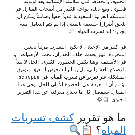
الجميع، والحفاظ على سلامته الإنشائية يعد أولوية
قصوى. ومع ذلك، يواجه الكثير من أصحاب المنازل في
المملكة العربية السعودية عدواً خفياً وصامتاً يمكن أن
يلحق أضراراً جسيمة بالمبنى إذا لم يتم التعامل معه
بجدية: إنه
تسرب المياه
.
في كثير من الأحيان، لا يكون التسرب مرئياً بالعين
المجردة؛ فهو يحدث خلف الجدران، تحت الأرضيات، أو
في الأسقف. وهنا تكمن الخطورة الكبرى. الحل لا يبدأ
بالإصلاح العشوائي، بل يبدأ بالتشخيص الدقيق وتوثيق
المشكلة عبر
تقرير عن تسرب المياه
. في sa.repair،
نؤمن أن المعرفة هي الخطوة الأولى للحل، وفي هذا
المقال، سنفصل كل ما تحتاج معرفته عن هذا التقرير
الحيوي.
ما هو تقرير
كشف تسربات
المياه
؟