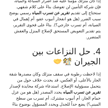
إذا كان منزلك مؤمناً عليه ضد أضرار السباكة والمياه،
فإن شركة التأمين لن تعوضك بناءً على كلام شفهي.
ستحتاج إلى تقديم
تقرير عن تسرب المياه
رسمي يوضح
سبب الضرر (هل هو انفجار أنبوب عفو، أم إهمال في
الصيانة، أم تسرب خارجي؟). بناءً على فحوى التقرير،
يتم تقدير التعويض المستحق لإصلاح المنزل والعفش
المتضرر.
4. حل النزاعات بين
الجيران
إذا لاحظت رطوبة في سقف منزلك وكان مصدرها شقة
الجار بالأعلى، أو العكس، قد يحدث خلاف حول من
يتحمل مسؤولية الإصلاح. استدعاء شركة محايدة لإصدار
تقرير عن تسرب المياه
يحدد المصدر (هل هو من عزل
حمام الجار، أم أنبوب مشترك، أم تسرب من سطح
المبنى؟) يضع حداً للجدل ويحدد المسؤول بوضوح بناءً