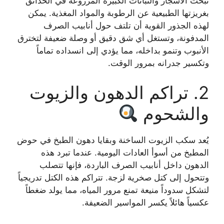
تبحث الأشجار والنباتات الكبيرة المزروعة في الحدائق
بغريزتها الطبيعية عن الرطوبة والمواد المغذية. يمكن
لهذه الجذور القوية أن تلتف حول أنابيب الصرف
المدفونة، وتستغل أي شق دقيق أو وصلة ضعيفة لتخترق
الأنبوب وتنمو بداخله، مما يؤدي إلى انسداده تماماً
وتكسير جدرانه بمرور الوقت.
2. تراكم الدهون والزيوت
والشحوم
يُعد سكب الزيوت الساخنة وبقايا دهون الطبخ في حوض
المطبخ من أسوأ العادات اليومية. عندما تبرد هذه
الدهون داخل أنابيب الصرف الباردة، فإنها تتصلب
وتتحول إلى كتل صخرية لزجة. تتراكم هذه الكتل تدريجياً
لتشكل سدوداً منيعة تمنع مرور المياه، مما يولد ضغطاً
عكسياً هائلاً يكسر المواسير الضعيفة.