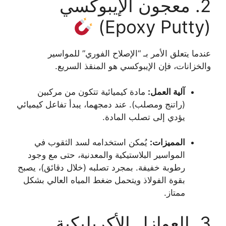
2. معجون الإيبوكسي
(Epoxy Putty)
عندما يتعلق الأمر بـ “الإصلاح الفوري” للمواسير
والخزانات، فإن الإيبوكسي هو المنقذ السريع.
آلية العمل:
مادة كيميائية تتكون من مركبين
(راتنج ومصلب). عند دمجهما، يبدأ تفاعل كيميائي
يؤدي إلى تصلب المادة.
المميزات:
يُمكن استخدامه لسد الثقوب في
المواسير البلاستيكية والمعدنية، حتى مع وجود
رطوبة خفيفة. بمجرد تصلبه (خلال دقائق)، يصبح
بقوة الفولاذ ويتحمل ضغط المياه العالي بشكل
ممتاز.
3. العوازل الأكريليكية