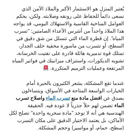
يُعتبر المنزل هو الاستثمار الأكبر والملاذ الآمن الذي
نسعى دائماً للحفاظ على رونقه وصلابته. ولكن، بحكم
العوامل المناخية القاسية والاستهلاك اليومي، قد يواجه
هذا الملاذ واحداً من أشرس الأعداء الصامتين: “تسرب
المياه”. إن قطرة الماء التي تتسلل من شق دقيق في
السطح، أو تتسرب من ماسورة مخفية خلف الجدار،
تمتلك قوة تدميرية هائلة قادرة على تفتيت الخرسانة،
تشويه الديكورات، واستنزاف ميزانيتك في فواتير المياه
المرتفعة وعمليات الترميم المتكررة.
عندما تقع المشكلة، يشعر الكثيرون بالحيرة أمام
الخيارات الواسعة المتاحة في الأسواق، ويتساءلون
بصدق عن
افضل مادة منع
تسرب الماء
واصلاح تسرب
الماء
تضمن لهم حلاً جذرياً لا عودة فيه. الحقيقة
الهندسية هي أنه لا توجد “مادة سحرية واحدة” تصلح لكل
الأماكن، بل يعتمد الاختيار الدقيق على مكان التسرب
(سطح، حمام، أو مواسير) وحجم المشكلة.