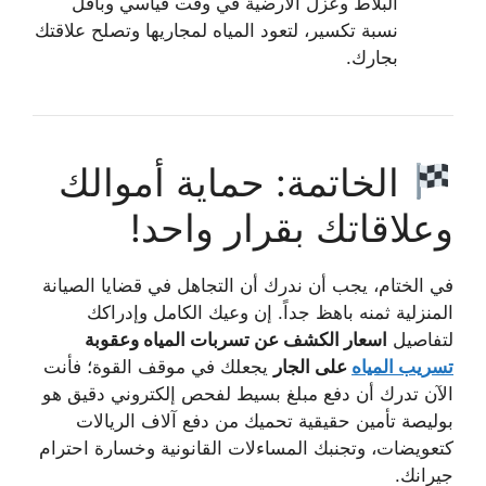
البلاط وعزل الأرضية في وقت قياسي وبأقل
نسبة تكسير، لتعود المياه لمجاريها وتصلح علاقتك
بجارك.
الخاتمة: حماية أموالك
وعلاقاتك بقرار واحد!
في الختام، يجب أن ندرك أن التجاهل في قضايا الصيانة
المنزلية ثمنه باهظ جداً. إن وعيك الكامل وإدراكك
لتفاصيل
اسعار الكشف عن تسربات المياه وعقوبة
تسريب المياه
على الجار
يجعلك في موقف القوة؛ فأنت
الآن تدرك أن دفع مبلغ بسيط لفحص إلكتروني دقيق هو
بوليصة تأمين حقيقية تحميك من دفع آلاف الريالات
كتعويضات، وتجنبك المساءلات القانونية وخسارة احترام
جيرانك.