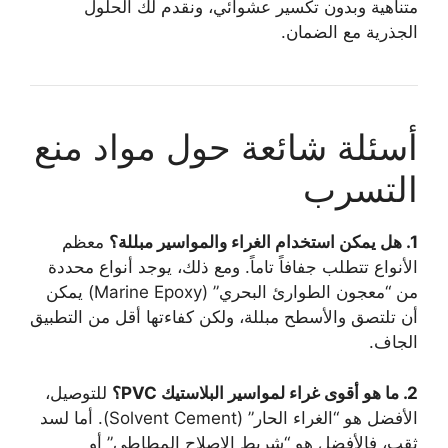
متناهية وبدون تكسير عشوائي، ونقدم لك الحلول
الجذرية مع الضمان.
أسئلة شائعة حول مواد منع
التسرب
1. هل يمكن استخدام الغراء والمواسير مبللة؟
معظم
الأنواع تتطلب جفافاً تاماً. ومع ذلك، يوجد أنواع محددة
من “معجون الطوارئ البحري” (Marine Epoxy) يمكن
أن تلتصق والأسطح مبللة، ولكن كفاءتها أقل من التطبيق
الجاف.
2. ما هو أقوى غراء لمواسير البلاستيك PVC؟
للتوصيل،
الأفضل هو “الغراء الحار” (Solvent Cement). أما لسد
ثقب، فالأفضل هو “شريط الإصلاح المطاطي” أو