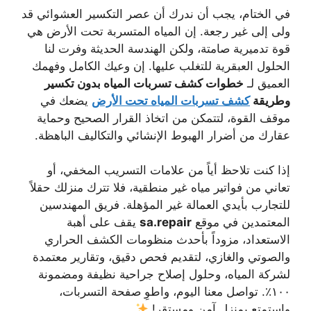
في الختام، يجب أن ندرك أن عصر التكسير العشوائي قد
ولى إلى غير رجعة. إن المياه المتسربة تحت الأرض هي
قوة تدميرية صامتة، ولكن الهندسة الحديثة وفرت لنا
الحلول العبقرية للتغلب عليها. إن وعيك الكامل وفهمك
العميق لـ
خطوات كشف تسربات المياه بدون تكسير
وطريقة
كشف تسربات المياه تحت الأرض
يضعك في
موقف القوة، لتتمكن من اتخاذ القرار الصحيح وحماية
عقارك من أضرار الهبوط الإنشائي والتكاليف الباهظة.
إذا كنت تلاحظ أياً من علامات التسريب المخفي، أو
تعاني من فواتير مياه غير منطقية، فلا تترك منزلك حقلاً
للتجارب بأيدي العمالة غير المؤهلة. فريق المهندسين
المعتمدين في موقع
sa.repair
يقف على أهبة
الاستعداد، مزوداً بأحدث منظومات الكشف الحراري
والصوتي والغازي، لتقديم فحص دقيق، وتقارير معتمدة
لشركة المياه، وحلول إصلاح جراحية نظيفة ومضمونة
١٠٠٪؜. تواصل معنا اليوم، واطوِ صفحة التسربات،
واستمتع بمنزل آمن ومستقر!