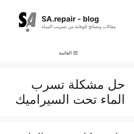
نتقل
لى
SA.repair - blog
لمحتوى
مقالات ونصائح للوقاية من تسريب المياه
القائمة
حل مشكلة تسرب
الماء تحت السيراميك