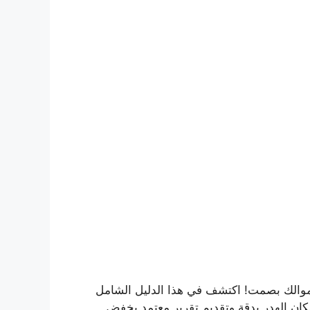
موالك بصمت! اكتشف في هذا الدليل الشامل
 أحدث أجهزة كشف التسربات لتحديد مكان الهدر بدقة وتقديم تقرير معتمد يخفض