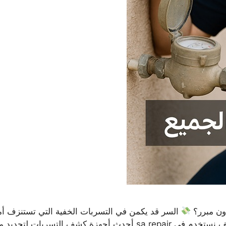
دون مبرر؟
السر قد يكمن في التسربات الخفية التي تستنزف أ
خطوات حل ارتفاع فاتورة المياه عملياً. تعرف كيف نستخدم في sa.repair